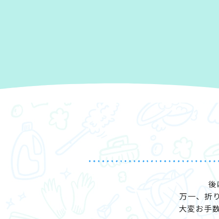
後
万一、折
大変お手